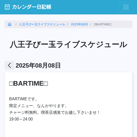
calendar_month
カレンダー日記帳
home
八王子びー玉ライブスケジュール
2025年08月
□BARTIME□
八王子びー玉ライブスケジュール
arrow_back_ios
2025年08月08日
□BARTIME□
BARTIMEです。
限定メニュー、なんかやります。
チャージ料無料。喫茶店感覚でお越し下さいませ！
19:00～24:00