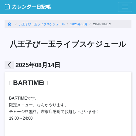
calendar_month
カレンダー日記帳
home
八王子びー玉ライブスケジュール
2025年08月
□BARTIME□
八王子びー玉ライブスケジュール
arrow_back_ios
2025年08月14日
□BARTIME□
BARTIMEです。
限定メニュー、なんかやります。
チャージ料無料。喫茶店感覚でお越し下さいませ！
19:00～24:00