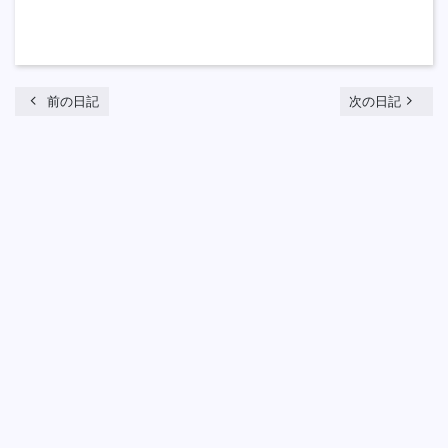
chevron_left
navigate_next
前の日記
次の日記