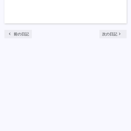
chevron_left
navigate_next
前の日記
次の日記