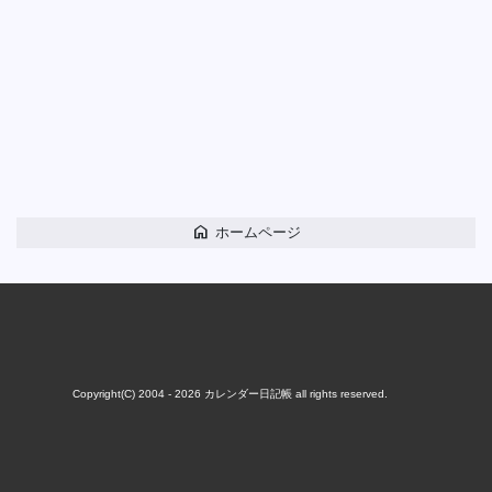
home
ホームページ
Copyright(C) 2004 - 2026
カレンダー日記帳
all rights reserved.