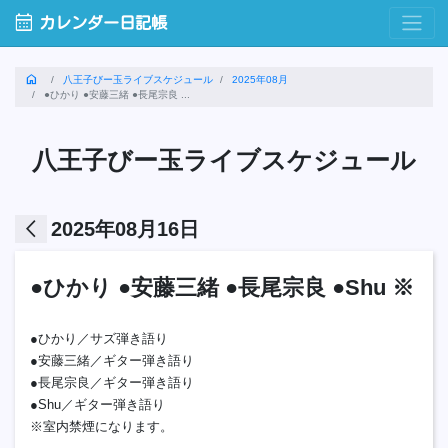
calendar_month
カレンダー日記帳
home
八王子びー玉ライブスケジュール
2025年08月
●ひかり ●安藤三緒 ●長尾宗良 ...
八王子びー玉ライブスケジュール
arrow_back_ios
2025年08月16日
●ひかり ●安藤三緒 ●長尾宗良 ●Shu ※
●ひかり／サズ弾き語り
●安藤三緒／ギター弾き語り
●長尾宗良／ギター弾き語り
●Shu／ギター弾き語り
※室内禁煙になります。