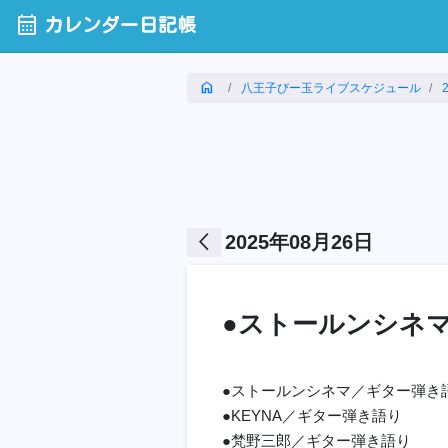
calendar_month
カレンダー日記帳
home
八王子びー玉ライブスケジュール
arrow_back_ios
2025年08月26日
●ストールンシネマ 
●ストールンシネマ／ギター弾き
●KEYNA／ギター弾き語り
●梵野三郎／ギター弾き語り