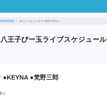
2025年08月
●ストールンシネマ ●KEYNA ● ...
八王子びー玉ライブスケジュール
●KEYNA ●梵野三郎
語り