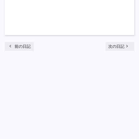
chevron_left
navigate_next
前の日記
次の日記