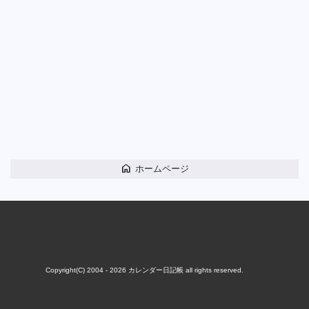
home
ホームページ
Copyright(C) 2004 - 2026
カレンダー日記帳
all rights reserved.