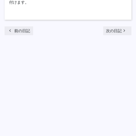
付けます。
chevron_left
navigate_next
前の日記
次の日記