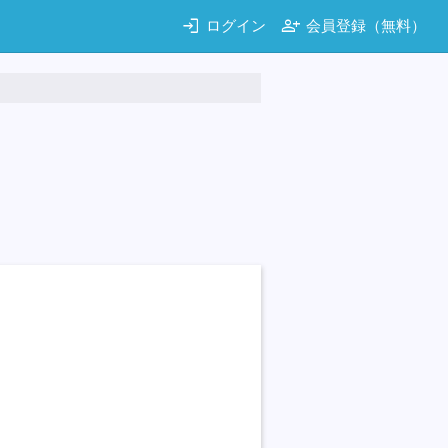
login
person_add
ログイン
会員登録（無料）