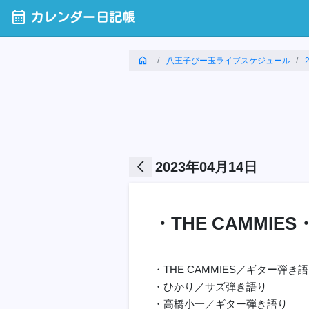
calendar_month
カレンダー日記帳
home
八王子びー玉ライブスケジュール
arrow_back_ios
2023年04月14日
・THE CAMMI
・THE CAMMIES／ギター弾き
・ひかり／サズ弾き語り
・高橋小一／ギター弾き語り