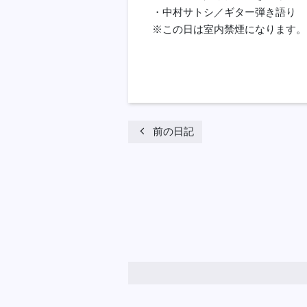
・中村サトシ／ギター弾き語り
※この日は室内禁煙になります。
chevron_left
前の日記