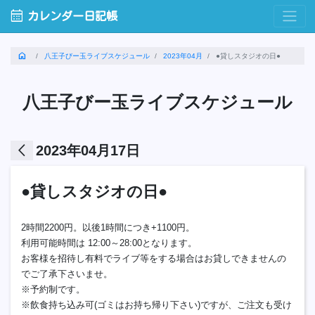
calendar_month
カレンダー日記帳
home
八王子びー玉ライブスケジュール
2023年04月
●貸しスタジオの日●
八王子びー玉ライブスケジュール
arrow_back_ios
2023年04月17日
●貸しスタジオの日●
2時間2200円。以後1時間につき+1100円。
利用可能時間は 12:00～28:00となります。
お客様を招待し有料でライブ等をする場合はお貸しできませんの
でご了承下さいませ。
※予約制です。
※飲食持ち込み可(ゴミはお持ち帰り下さい)ですが、ご注文も受け