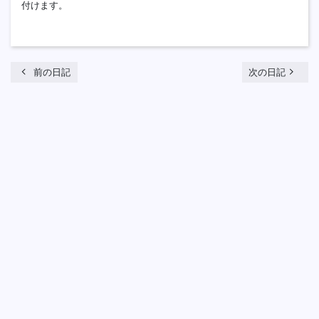
付けます。
chevron_left
navigate_next
前の日記
次の日記