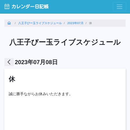
calendar_month
カレンダー日記帳
home
八王子びー玉ライブスケジュール
2023年07月
休
八王子びー玉ライブスケジュール
arrow_back_ios
2023年07月08日
休
誠に勝手ながらお休みいただきます。