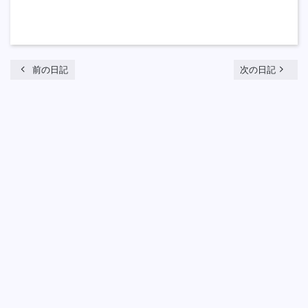
chevron_left
navigate_next
前の日記
次の日記