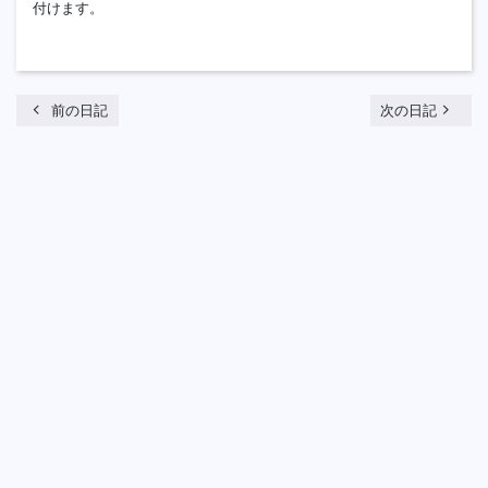
付けます。
chevron_left
navigate_next
前の日記
次の日記