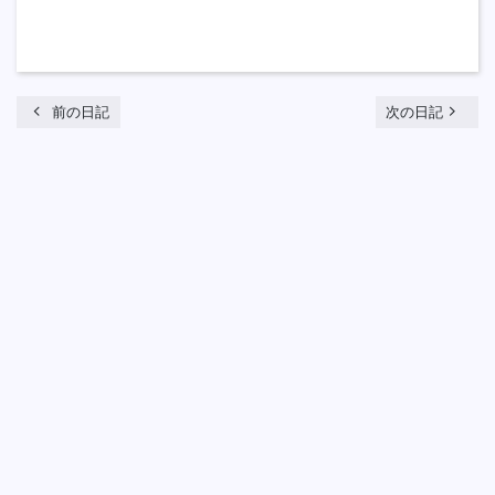
chevron_left
navigate_next
前の日記
次の日記