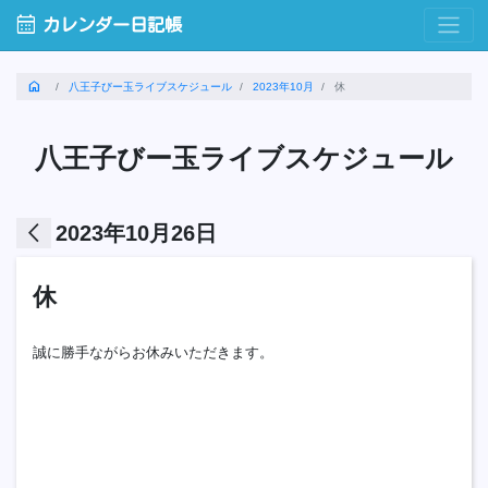
calendar_month
カレンダー日記帳
home
八王子びー玉ライブスケジュール
2023年10月
休
八王子びー玉ライブスケジュール
arrow_back_ios
2023年10月26日
休
誠に勝手ながらお休みいただきます。