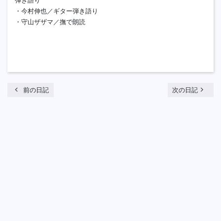
弾き語り
・今村伸也／ギター弾き語り
・守山ザザマ／撫で朗読
chevron_left
navigate_next
前の日記
次の日記