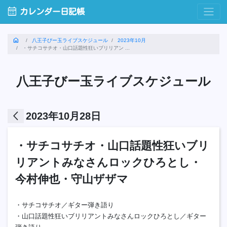
calendar_month
カレンダー日記帳
home
八王子びー玉ライブスケジュール
2023年10月
・サチコサチオ・山口話題性狂いブリリアン ...
八王子びー玉ライブスケジュール
arrow_back_ios
2023年10月28日
・サチコサチオ・山口話題性狂いブリ
リアントみなさんロックひろとし・
今村伸也・守山ザザマ
・サチコサチオ／ギター弾き語り
・山口話題性狂いブリリアントみなさんロックひろとし／ギター