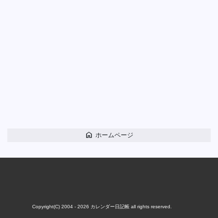
home
ホームページ
Copyright(C) 2004 - 2026
カレンダー日記帳
all rights reserved.