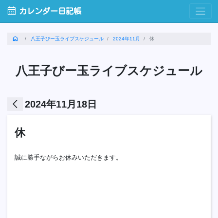
calendar_month
カレンダー日記帳
home
八王子びー玉ライブスケジュール
2024年11月
休
八王子びー玉ライブスケジュール
arrow_back_ios
2024年11月18日
休
誠に勝手ながらお休みいただきます。