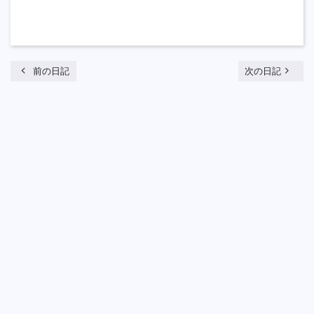
chevron_left
navigate_next
前の日記
次の日記