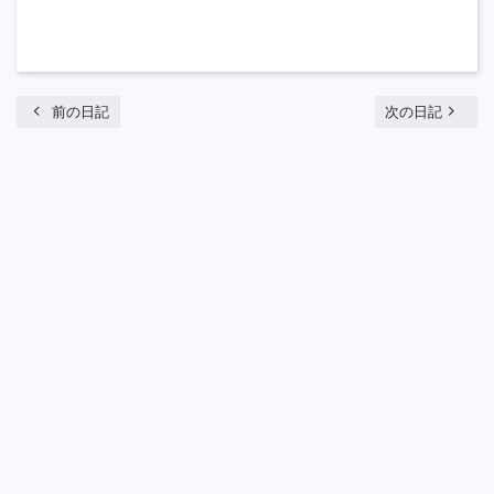
chevron_left
navigate_next
前の日記
次の日記