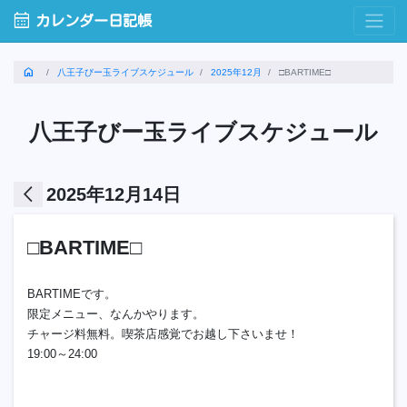
calendar_month
カレンダー日記帳
home
八王子びー玉ライブスケジュール
2025年12月
□BARTIME□
八王子びー玉ライブスケジュール
arrow_back_ios
2025年12月14日
□BARTIME□
BARTIMEです。
限定メニュー、なんかやります。
チャージ料無料。喫茶店感覚でお越し下さいませ！
19:00～24:00