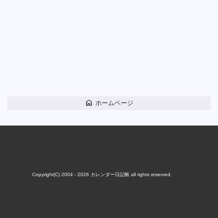
home
ホームページ
Copyright(C) 2004 - 2026
カレンダー日記帳
all rights reserved.