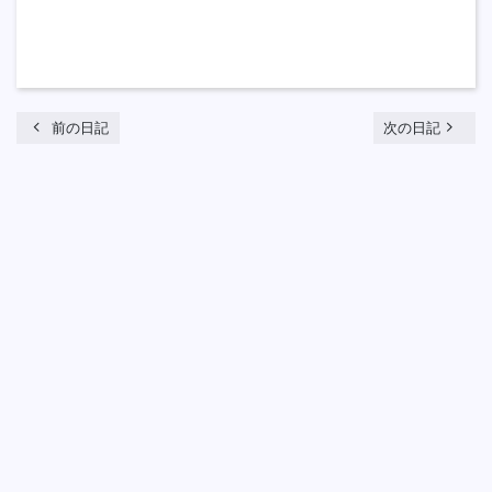
chevron_left
navigate_next
前の日記
次の日記