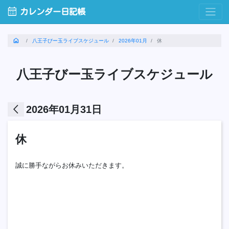
calendar_month
カレンダー日記帳
home
八王子びー玉ライブスケジュール
2026年01月
休
八王子びー玉ライブスケジュール
arrow_back_ios
2026年01月31日
休
誠に勝手ながらお休みいただきます。