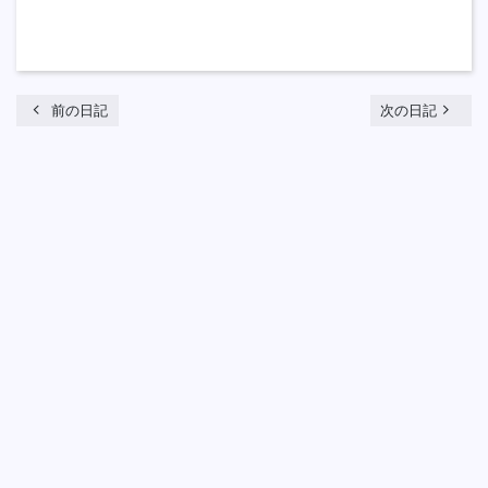
chevron_left
navigate_next
前の日記
次の日記