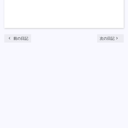
chevron_left
navigate_next
前の日記
次の日記