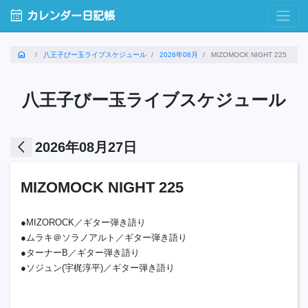
calendar_month
カレンダー日記帳
home
八王子びー玉ライブスケジュール
2026年08月
MIZOMOCK NIGHT 225
八王子びー玉ライブスケジュール
arrow_back_ios
2026年08月27日
MIZOMOCK NIGHT 225
●MIZOROCK／ギター弾き語り
●ムラキ＠ソラノアルト／ギター弾き語り
●ターナーB／ギター弾き語り
●ソジュン(宇梶淳平)／ギター弾き語り