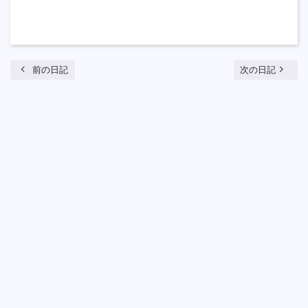
chevron_left
navigate_next
前の日記
次の日記