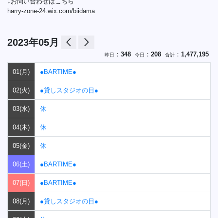
↓お問い合わせはこちら
harry-zone-24.wix.com/biidama
arrow_back_ios
arrow_forward_ios
2023年05月
：
348
：
208
：
1,477,195
昨日
今日
合計
01(月)
●BARTIME●
02(火)
●貸しスタジオの日●
03(水)
休
04(木)
休
05(金)
休
06(土)
●BARTIME●
07(日)
●BARTIME●
08(月)
●貸しスタジオの日●