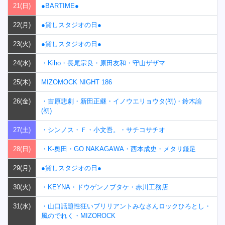
21(日)
●BARTIME●
22(月)
●貸しスタジオの日●
23(火)
●貸しスタジオの日●
24(水)
・Kiho・長尾宗良・原田友和・守山ザザマ
25(木)
MIZOMOCK NIGHT 186
26(金)
・吉原悲劇・新田正継・イノウエリョウタ(初)・鈴木諭
(初)
27(土)
・シンノス・Ｆ・小文吾。・サチコサチオ
28(日)
・K-奥田・GO NAKAGAWA・西本成史・メタリ鎌足
29(月)
●貸しスタジオの日●
30(火)
・KEYNA・ドウゲンノブタケ・赤川工務店
31(水)
・山口話題性狂いブリリアントみなさんロックひろとし・
風のでれく・MIZOROCK