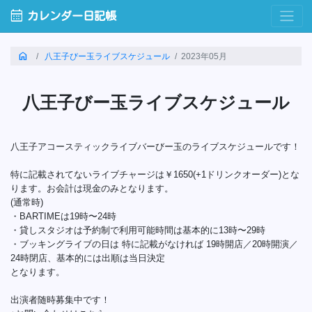
calendar_month
カレンダー日記帳
home
八王子びー玉ライブスケジュール
2023年05月
八王子びー玉ライブスケジュール
八王子アコースティックライブバーびー玉のライブスケジュールです！
特に記載されてないライブチャージは￥1650(+1ドリンクオーダー)とな
ります。お会計は現金のみとなります。
(通常時)
・BARTIMEは19時〜24時
・貸しスタジオは予約制で利用可能時間は基本的に13時〜29時
・ブッキングライブの日は 特に記載がなければ 19時開店／20時開演／
24時閉店、基本的には出順は当日決定
となります。
出演者随時募集中です！