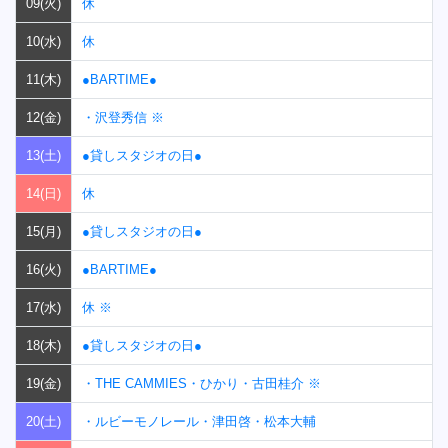
09(火)
休
10(水)
休
11(木)
●BARTIME●
12(金)
・沢登秀信 ※
13(土)
●貸しスタジオの日●
14(日)
休
15(月)
●貸しスタジオの日●
16(火)
●BARTIME●
17(水)
休 ※
18(木)
●貸しスタジオの日●
19(金)
・THE CAMMIES・ひかり・古田桂介 ※
20(土)
・ルビーモノレール・津田啓・松本大輔