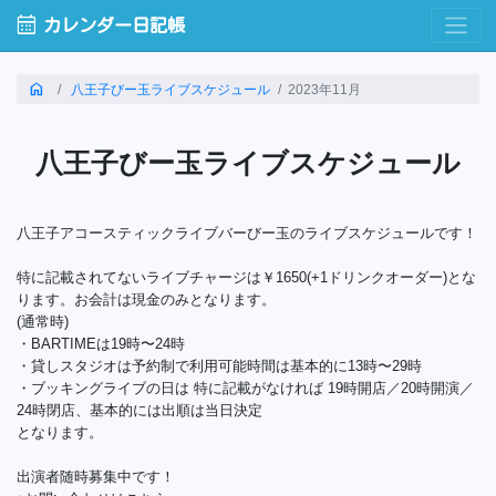
calendar_month
カレンダー日記帳
home
八王子びー玉ライブスケジュール
2023年11月
八王子びー玉ライブスケジュール
八王子アコースティックライブバーびー玉のライブスケジュールです！
特に記載されてないライブチャージは￥1650(+1ドリンクオーダー)とな
ります。お会計は現金のみとなります。
(通常時)
・BARTIMEは19時〜24時
・貸しスタジオは予約制で利用可能時間は基本的に13時〜29時
・ブッキングライブの日は 特に記載がなければ 19時開店／20時開演／
24時閉店、基本的には出順は当日決定
となります。
出演者随時募集中です！