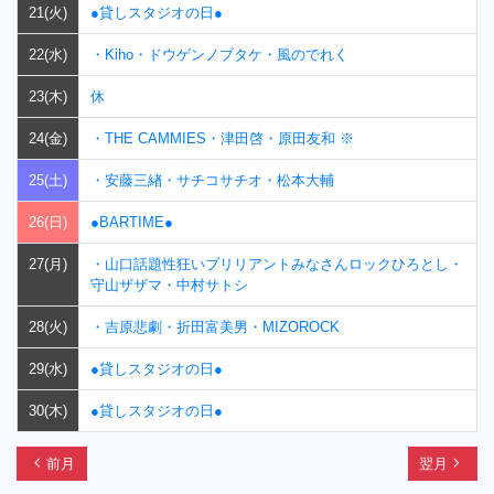
21(火)
●貸しスタジオの日●
22(水)
・Kiho・ドウゲンノブタケ・風のでれく
23(木)
休
24(金)
・THE CAMMIES・津田啓・原田友和 ※
25(土)
・安藤三緖・サチコサチオ・松本大輔
26(日)
●BARTIME●
27(月)
・山口話題性狂いブリリアントみなさんロックひろとし・
守山ザザマ・中村サトシ
28(火)
・吉原悲劇・折田富美男・MIZOROCK
29(水)
●貸しスタジオの日●
30(木)
●貸しスタジオの日●
chevron_left
navigate_next
前月
翌月