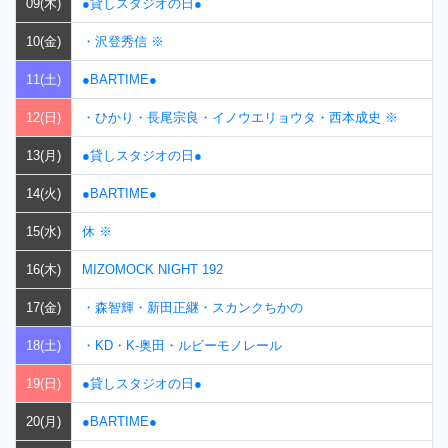
09(木)
●貸しスタジオの日●
10(金)
・沢登秀信 ※
11(土)
●BARTIME●
12(日)
・ひかり・長尾宗良・イノウエリョウタ・西本成史 ※
13(月)
●貸しスタジオの日●
14(火)
●BARTIME●
15(水)
休 ※
16(木)
MIZOMOCK NIGHT 192
17(金)
・森智輝・新田正継・スカンクちかの
18(土)
・KD・K-奥田・ルビーモノレール
19(日)
●貸しスタジオの日●
20(月)
●BARTIME●