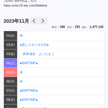
↓お問い合わせはこちら
harry-zone-24.wix.com/biidama
arrow_back_ios
arrow_forward_ios
2023年11月
：
348
：
155
：
1,477,142
昨日
今日
合計
01(水)
休
02(木)
●貸しスタジオの日●
03(金)
・西本成史・よいたまご
04(土)
●BARTIME●
05(日)
休
06(月)
休
07(火)
●BARTIME●
08(水)
●BARTIME●