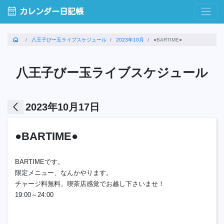
calendar_month
カレンダー日記帳
home
八王子びー玉ライブスケジュール
2023年10月
●BARTIME●
八王子びー玉ライブスケジュール
arrow_back_ios
2023年10月17日
●BARTIME●
BARTIMEです。
限定メニュー、なんかやります。
チャージ料無料。喫茶店感覚でお越し下さいませ！
19:00～24:00