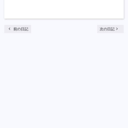
chevron_left
navigate_next
前の日記
次の日記