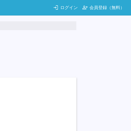
login
person_add
ログイン
会員登録（無料）