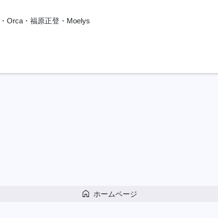
rca・福原正登・Moelys
home
ホームページ